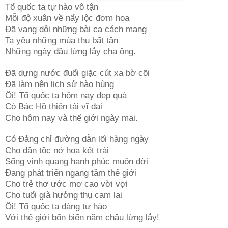
Tổ quốc ta tự hào vô tận
Mỗi độ xuân về nẩy lộc đơm hoa
Đã vang dội những bài ca cách mạng
Ta yêu những mùa thu bất tận
Những ngày đầu lừng lẫy cha ông.
Đã dựng nước đuổi giặc cút xa bờ cõi
Đã làm nên lịch sử hào hùng
Ôi! Tổ quốc ta hôm nay đẹp quá
Có Bác Hồ thiên tài vĩ đại
Cho hôm nay và thế giới ngày mai.
Có Đảng chỉ đường dẫn lối hàng ngày
Cho dân tộc nở hoa kết trái
Sống vinh quang hạnh phúc muôn đời
Đang phát triển ngang tầm thế giới
Cho trẻ thơ ước mơ cao vời vợi
Cho tuổi già hưởng thụ cam lai
Ôi! Tổ quốc ta đáng tự hào
Với thế giới bốn biển năm châu lừng lẫy!