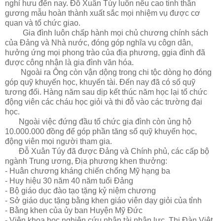
nghỉ hưu đến nay. Đỗ Xuân Túy luôn nêu cao tinh thần
gương mẫu hoàn thành xuất sắc mọi nhiệm vụ được cơ
quan và tổ chức giao.
Gia đình luôn chấp hành mọi chủ chương chính sách
của Đảng và Nhà nước, đóng góp nghĩa vụ côgn dân,
hưởng ứng mọi phong trào của địa phương, ggia đình đã
được công nhận là gia đình văn hóa.
Ngoài ra Ông còn vận dộng trong chi tộc dòng họ đóng
góp quỹ khuyến học, khuyến tài. Đến nay đã có số quỹ
tương đối. Hàng năm sau dịp kết thúc năm học lại tổ chức
động viên các cháu học giỏi và thi đỗ vào các trường đại
học.
Ngoài việc đứng đầu tổ chức gia đình còn ủng hộ
10.000.000 đồng để góp phần tăng số quỹ khuyến học,
động viên mọi người tham gia.
Đỗ Xuân Túy đã được Đảng và Chính phủ, các cấp bộ
ngành Trung ương, Địa phương khen thưởng:
- Huân chương kháng chiến chống Mỹ hạng ba
- Huy hiệu 30 năm 40 năm tuổi Đảng
- Bộ giáo dục đào tạo tặng kỷ niệm chương
- Sở giáo dục tặng bằng khen giáo viên dạy giỏi của tỉnh
- Bằng khen của ủy ban Huyện Mỹ Đức
- Viện khoa học nghiên cứu nhân tài nhân lực, Thi Đàn Việt