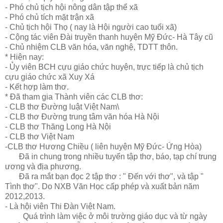
- Phó chủ tịch hội nông dân tập thể xã
- Phó chủ tích mặt trận xã
- Chủ tịch hội Thọ ( nay là Hội người cao tuổi xã)
- Cộng tác viên Đài truyền thanh huyện Mỹ Đức- Hà Tây cũ
- Chủ nhiệm CLB văn hóa, văn nghệ, TDTT thôn.
* Hiện nay:
- Ủy viên BCH cựu giáo chức huyện, trực tiếp là chủ tịch
cựu giáo chức xã Xuy Xá
- Kết hợp làm thơ.
* Đã tham gia Thành viên các CLB thơ:
- CLB thơ Đường luật Việt Nam\
- CLB thơ Đường trung tâm văn hóa Hà Nội
- CLB thơ Thăng Long Hà Nội
- CLB thơ Việt Nam
-CLB thơ Hương Chiều ( liên huyện Mỹ Đức- Ứng Hòa)
Đã in chung trong nhiều tuyển tập thơ, báo, tạp chí trung
ương và địa phương.
Đã ra mắt bạn đọc 2 tập thơ : " Đến với thơ", và tập "
Tình thơ". Do NXB Văn Học cấp phép và xuất bản năm
2012,2013.
- Là hội viên Thi Đàn Việt Nam.
Quá trình làm việc ở môi trường giáo dục và từ ngày