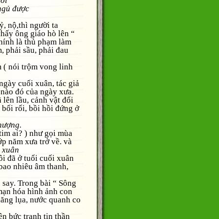
rời
ngủ được
 nộ,thì người ta
thấy ông giáo hò lên “
chính là thủ phạm làm
, phải sầu, phải đau
 nói trộm vong linh
gày cuối xuân, tác giả
 nào đó của ngày xưa.
 lên lầu, cảnh vật đổi
 bối rối, bồi hồi đứng ở
hượng.
m ai? ) như gọi mùa
ớp năm xưa trở về. và
i xuân
 đã ở tuổi cuối xuân
 bao nhiêu âm thanh,
ay. Trong bài “ Sông
 mạn hóa hình ảnh con
iăng lụa, nước quanh co
 bức tranh tin thần