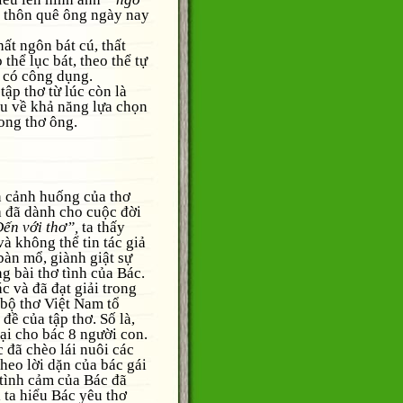
ng thôn quê ông ngày nay
t ngôn bát cú, thất
 thể lục bát, theo thể tự
y có công dụng.
 thơ từ lúc còn là
àu về khả năng lựa chọn
rong thơ ông.
cảnh huống của thơ
ả đã dành cho cuộc đời
Đến với thơ”,
ta thấy
và không thể tin tác giả
 bàn mổ, giành giật sự
ng bài thơ tình của Bác.
và đã đạt giải trong
 bộ thơ Việt Nam tổ
đề của tập thơ. Số là,
 lại cho bác 8 người con.
c đã chèo lái nuôi các
eo lời dặn của bác gái
 tình cảm của Bác đã
 ta hiểu Bác yêu thơ