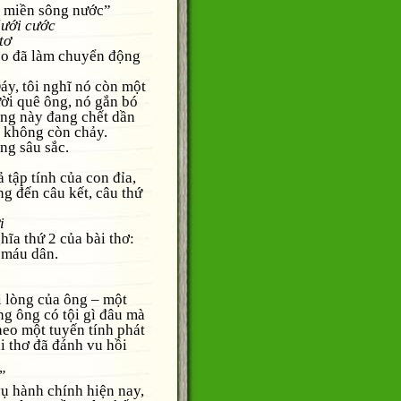
a miền sông nước”
lưới cước
tơ
 đã làm chuyển động
, tôi nghĩ nó còn một
ười quê ông, nó gắn bó
ông này đang chết dần
ư không còn chảy.
g sâu sắc.
ập tính của con đỉa,
g đến câu kết, câu thứ
i
a thứ 2 của bài thơ:
 máu dân.
lòng của ông – một
ng ông có tội gì đâu mà
theo một tuyến tính phát
ài thơ đã đánh vu hồi
”
hành chính hiện nay,