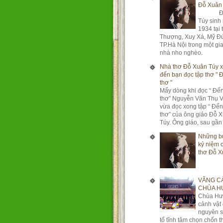
Đỗ Xuân
Đỗ 
Túy sinh
1934 tại 
Thượng, Xuy Xá, Mỹ Đ
TP.Hà Nội trong một gi
nhà nho nghèo. Ô
Nhà thơ Đỗ Xuân Túy x
đến bạn đọc tập thơ " 
thơ "
Mấy dòng khi đọc “ Đến
thơ” Nguyễn Văn Thụ V
vừa đọc xong tập “ Đến
thơ” của ông giáo Đỗ 
Túy. Ông giáo, sau gần .
Những b
kỷ niệm 
thơ Đỗ X
VÃNG C
CHÙA 
Chùa H
cảnh vật
nguyên s
tổ tĩnh tâm chọn chốn 