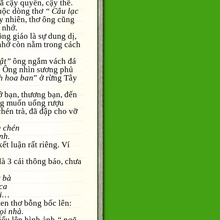
ã cậy quyền, cậy thế.
ộc dòng thơ
“ Câu lạc
y nhiên, thơ ông cũng
 nhớ.
 giáo là sự dung dị,
 nhớ còn nằm trong cách
hật”
ông ngắm vách đá
.
Ông nhìn sương phủ
h hoa ban
” ở rừng Tây
 bạn, thương bạn, đến
ng muốn uống rượu
chén trà, đã đập cho vỡ
g chén
nh.
luận rất riêng. Ví
 3 cái thông báo, chưa
t bà
 ca
ối…
 thơ bỗng bốc lên:
ọi nhà.
ếu lên hình ảnh
“ ngõ