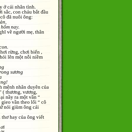
ở cái nhân tình.
sắc, con cháu bắt đầu
 cô đã nuôi ông:
àn,
ôm nay.
ĩ về người mẹ, thân
con.
 rừng, chơi biển ,
nhói lên một nỗi niềm
ng
trong sương
a
 nhớ nhàng!
h mệnh nhân duyên của
” ( thương, vương,
lại nầy ra một vần “
gieo vần theo lối “ cô
tứ nói giùm ông cái
hơ hay của ông viết
 ơi