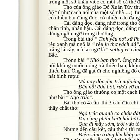
trong một số khâu việc có một số cá thể đ
Thơ của ông giáo Đỗ Xuân Túy thu
bộ”
( như cách nói của một số nhà …) Tu
có nhiều bài đáng đọc, có nhiều câu đáng
Cái đáng đọc, đáng nhớ trong thơ ông
chân tình, nhân hậu. Cái đáng đọc, đáng
dùng ngôn ngữ trong thơ ông.
Trong bài thơ
“ Tình yêu nơi xứ P
rêu xanh mà ngỡ là
“ rêu in thơ vách đá”
trắng lá cây, mà lại ngỡ là “
sương vẽ cán
Bắc.
Trong bài
“ Nhớ bạn thơ”.
Ông nhớ
nỗi không muốn uống trà thiếu bạn, khô
thiếu bạn. Ông đã gạt đi cho nghiêng đổ 
nát bình rượu:
Mà nay độc ẩm, trà nghiên
Đến nỗi đơn bôi, rượu vỡ bì
Thơ ông giáo thường có một cách kết 
như bài “
Ngõ trúc”.
Bài thơ có 4 câu, thì 3 câu đầu chỉ là
thấy chất thơ:
Ngõ trúc quanh co cháu dắ
Vui cùng phấn khởi hát bài
Qua đi mấy xóm, trời vừa t
Nhưng đến câu kết, câu thứ 4 thì men
Điện sáng trưng lên khắp m
Câu này chiếu lên câu thứ nhất, chi