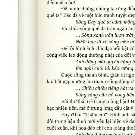
đến mức nào!
Để minh chứng, chúng ta cùng đến vớ
quê ta” Bác đã vẽ một bức tranh tuyệt đẹ
Sông Đáy quê ta cảnh mộ
Và khúc sông quê đã tràn ngập ánh 
… Sông xanh uốn lượn trời 
Nước bạc lô xô sóng mến 
Để rồi hình ảnh chủ đạo nổi bật của b
công việc lao động thường nhật của đôi 
Anh đứng mũi quyền căng l
Em ngồi cuối lái kéo rường
Cuộc sống thanh bình, giản dị ngọt 
khi bắt gặp những âm thanh sống động ở 
… Chiều chiều tiếng hát va
Sáng sáng câu hò vọng bến 
Bài thơ thật trẻ trung, nồng hậu! Hạ
bạc nhiều tiền, mà ở trung lưng đấu cật ý
Hay ở bài “Thăm em”: Hình ảnh sâu 
đời trung hậu thuở mới yêu lại hiện về đ
cuối xuân, khi hoa đào chỉ còn loáng tho
Anh đến thăm em buổi cuối