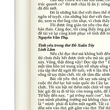
trúc quanh co
” thì mới chịu lộ ẩn ý: nô
đã đổi mới.
Đó là những bài thơ viết theo thể thấ
ngôn tứ tuyệt. còn những bài thơ viết theo
do, xem ra thơ ông còn nhạt, vì chưa thấ
Tôi được ông giáo tin yêu cho đọc tập
bản thảo. Càng đọc, tôi càng thấy ông gi
đề tài và lại càng kính phục về tình đời t
Nguyễn Văn Thụ.
Tình yêu trong thơ Đỗ Xuân Túy
Linh Lâm
Nếu chỉ đọc thơ mà không biết đến 
thì chưa thấy hết được tình yêu mà tác gi
này. Vâng, thật đúng vậy! Đọc tập thơ
“ 
một tâm hồn trẻ trung tràn trề nhựa sống 
của tập thơ đã ngót 80 tuổi, với 6 lần lên
sống từ tay thần chết. tôi rất tâm đắc nhữ
Bác rất yêu thơ, rất say sưa sáng tác 
cuộc thi thơ lục bát toàn quốc do Câu lạc
chức. Tôi xin bật mí thêm một chút về tựa 
bác gái đã ra đi từ lúc còn trung niên, để
Từ bấy đến nay,
“ gà trống nuôi con
”, bá
con mình phương trưởng mà không chịu th
là “ mình phải đi kiếm một người. Tất cả
dồn nén vào thơ, gửi gắm vào thơ. Thế thì