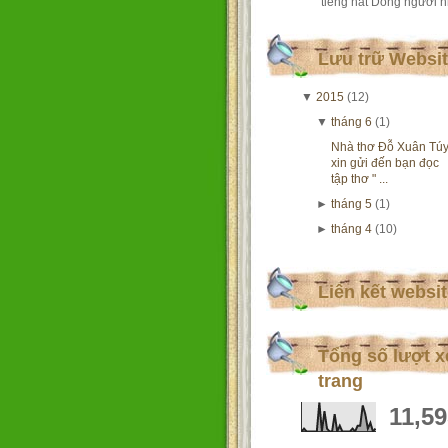
tiếng hát Dòng người nh
Lưu trữ Websi
▼
2015
(12)
▼
tháng 6
(1)
Nhà thơ Đỗ Xuân Tú
xin gửi đến bạn đọc
tập thơ " ...
►
tháng 5
(1)
►
tháng 4
(10)
Liên kết websi
Tổng số lượt 
trang
11,5