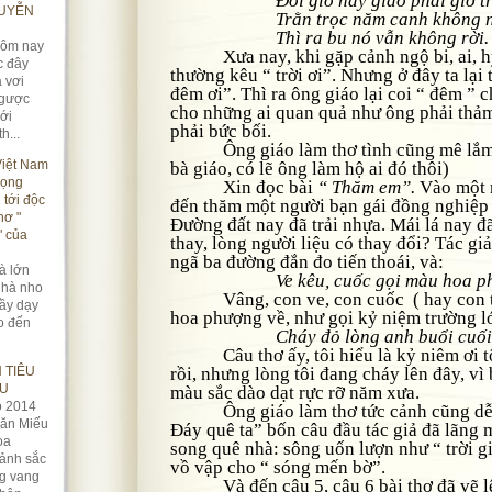
Đổi gió hay giao phải giở t
UYỄN
Trằn trọc năm canh không 
Thì ra bu nó vẫn không rời.
hôm nay
Xưa nay, khi gặp cảnh ngộ bi, ai, hỷ,
c đây
thường kêu “ trời ơi”. Nhưng ở đây ta lại 
 vơi
đêm ơi”. Thì ra ông giáo lại coi “ đêm ” 
ngược
cho những ai quan quả như ông phải thảm
ới
phải bức bối.
h...
Ông giáo làm thơ tình cũng mê lắm (
Việt Nam
bà giáo, có lẽ ông làm hộ ai đó thôi)
trọng
Xin đọc bài
“ Thăm em”.
Vào một n
u tới độc
đến thăm một người bạn gái đồng nghiệp
hơ "
Đường đất nay đã trải nhựa. Mái lá nay đã
" của
thay, lòng người liệu có thay đổi? Tác giả
ngã ba đường đắn đo tiến thoái, và:
và lớn
Ve kêu, cuốc gọi màu hoa p
 nhà nho
Vâng, con ve, con cuốc ( hay con ti
hầy dạy
hoa phượng về, như gọi kỷ niệm trường l
o đến
Cháy đỏ lòng anh buổi cuố
Câu thơ ấy, tôi hiểu là kỷ niêm ơi tôi
 TIÊU
rồi, nhưng lòng tôi đang cháy lên đây, vì
ẾU
màu sắc dào dạt rực rỡ năm xưa.
ọ 2014
Ông giáo làm thơ tức cảnh cũng dễ s
ăn Miếu
Đáy quê ta” bốn câu đầu tác giả đã lãng
oa
song quê nhà: sông uốn lượn như “ trời g
ảnh sắc
vồ vập cho “ sóng mến bờ”.
g vang
Và đến câu 5, câu 6 bài thơ đã vẽ lên