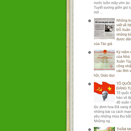
nước luồn mây vờn ảo
Tuyết sương giỡn gió 
mờ ...
Những b
viết về N
Đỗ Xuân 
những bà
được đă
của Tác giả
Kỷ niệm
của Nhà 
Xuân Tú
công nhậ
các lĩnh 
hội, Giáo dục
TỔ QUỐC
ĐÁNG T
Tổ quốc t
hào vô t
độ xuân 
lộc đơm hoa Đã vang d
những bài ca cách mạn
yêu những mùa thu bất
Những ng...
THĂM M