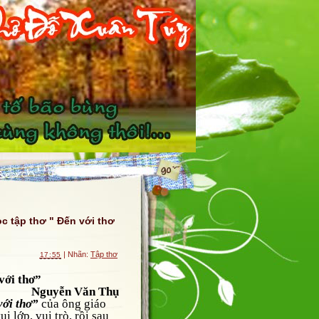
c tập thơ " Đến với thơ
| Nhãn:
Tập thơ
17:55
với thơ”
Nguyễn Văn Thụ
với thơ”
của ông giáo
 lớp, vui trò, rồi sau