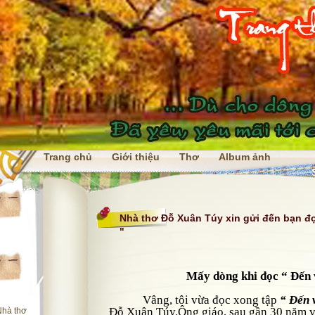
Trang chủ
Giới thiệu
Thơ
Album ảnh
i
Nhà thơ Đỗ Xuân Túy xin gửi đến bạn đọ
"
Mấy dòng khi đọc “ Đến 
Vâng, tôi vừa đọc xong tập
“ Đến 
Đỗ Xuân Túy.
Ông giáo, sau gần 30 năm vui
Nhà thơ