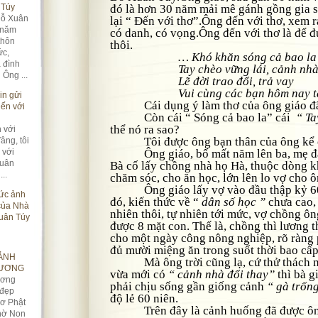
 Túy
đó là hơn 30 năm mải mê gánh gồng gia s
Xuân
lại “ Đến với thơ”.
Ông đến với thơ, xem 
 năm
có danh, có vọng.Ông đến với thơ là để đ
thôn
thôi.
ức,
… Khó khăn sóng cả bao la
a đình
Tay chèo vững lái, cảnh nhà
ng ...
Lẽ đời trao đổi, trả vay
Vui cùng các bạn hôm nay t
in gửi
Cái dụng ý làm thơ của ông giáo đã
Đến với
Còn cái “ Sóng cả bao la” cái
“ Ta
thể nó ra sao?
 với
Tôi được ông bạn thân của ông kể 
âng, tôi
 với
Ông giáo, bố mất năm lên ba, mẹ đàn
Xuân
Bà cố lấy chồng nhà họ Hà, thuộc dòng k
..
chăm sóc, cho ăn học, lớn lên lo vợ cho ô
Ông giáo lấy vợ vào đầu thập kỷ 60 ở
ức ảnh
đó, kiến thức về “
dân số học ”
chưa cao,
của Nhà
nhiên thôi, tự nhiên tới mức, vợ chồng ô
uân Túy
được 8 mặt con. Thế là, chồng thì lương t
cho một ngày công nông nghiệp, rõ ràng p
đủ mười miệng ăn trong suốt thời bao cấp
ẢNH
Mà ông trời cũng lạ, cứ thử thách mã
HƯƠNG
vừa mới có
“ cảnh nhà đổi thay”
thì bà g
ương
phải chịu sống gần giống cảnh
“ gà trốn
 đẹp
độ lẻ 60 niên.
ơ Phật
Trên đây là cảnh huống đã được ông
thờ Non