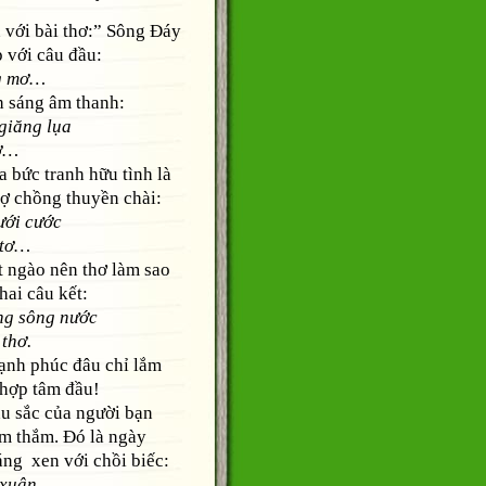
i bài thơ:” Sông Đáy
p với câu đầu:
ng mơ…
sáng âm thanh:
giăng lụa
bờ…
ức tranh hữu tình là
vợ chồng thuyền chài:
ưới cước
 tơ…
ngào nên thơ làm sao
hai câu kết:
ng sông nước
thơ.
nh phúc đâu chỉ lắm
 hợp tâm đầu!
sắc của người bạn
ăm thắm. Đó là ngày
áng xen với chồi biếc:
 xuân