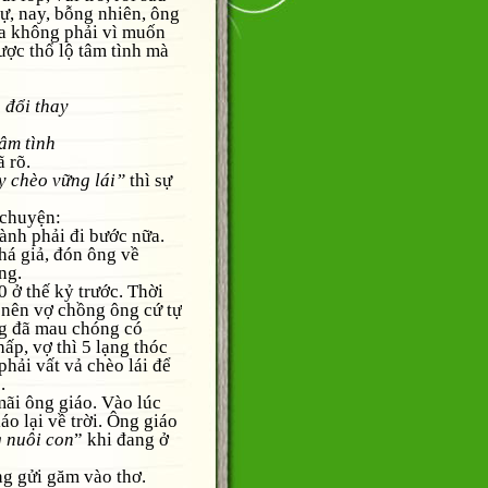
ự, nay, bỗng nhiên, ông
ra không phải vì muốn
ược thổ lộ tâm tình mà
 đổi thay
âm tình
 rõ.
y chèo vững lái”
thì sự
chuyện:
h phải đi bước nữa.
há giả, đón ông về
ng.
 thế kỷ trước. Thời
 nên vợ chồng ông cứ tự
ng đã mau chóng có
hấp, vợ thì 5 lạng thóc
hải vất vả chèo lái để
.
i ông giáo. Vào lúc
iáo lại về trời. Ông giáo
g nuôi con
” khi đang ở
 gửi găm vào thơ.