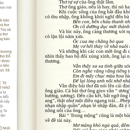
Thơ tự sự của ông thật lắm.
 ảo
Thơ ông giáo, nếu là hay, thì nó hay 
lượn mờ
Khi cuộc sống của ông bắt đầu khởi 
có thu nhập, ông không khỏi nghĩ đến bà
ài báo
Bên con, bên cháu thanh nh
hà thơ
Ơn cô dưỡng dục mới thành h
Túy và
Và lúc này, ông càng thương xót ngh
i thơ
cò lặn lội năm xưa.
ng báo
Ốc cua mẹ chẳng bỏ qua
Mẹ vơ hết thảy về nhà nuôi 
Và những khi các con mời ông đi chơi
 chương
nhìn thấy bao bộ đôi xúng xính, ông lại 
thơ Đỗ
thương.
y được
Vẫn thấy xa xa tình giữa só
n trên
vực Xã
Còn nghe văng vẳng tiếng 
Em đi mấy chục mùa hoa lú
Để lại lòng anh nỗi
 TA
Vần điệu bài thơ đã nói lên cái địn
Ự HÀO
ông giáo. Cả bài thơ ông gieo vần “ ương
a tự
hương, sương). Đến câu kết, bất ngờ ông 
ận Mỗi
ang”, thật như một điều ngang trái…Phép 
về nẩy
nhạn nhập quần”,nhạn lẻ nhập đàn, đã ý 
ội
nông nỗi của ông…
g Ta
Bài “ Trong mộng” cũng là một bài t
 tận
về đề tài này.
Mơ màng khó ngủ quá, đêm
Ộ NHÀ