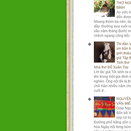
THƠ NG
BÍNH
Ao ước 
đến đượ
Nhang thơm ba nén, dạ
đầy: Đường xưa xuôi 
sầu năm tháng Bước m
chệch ngang cũng tiếc t
Thi đàn 
xin trân 
giới thiệ
giả Tập t
Tình thơ 
Nhà thơ Đỗ Xuân Túy
Lời tác giả Tôi sinh ra 
lên trong một gia đình
nghèo. Ông nội tôi là t
chữ Hán nhiều năm ch
cuối đ...
NGUYÊN
VĂN MI
Giáp Ng
Bốn bề V
rợp cờ h
Đường phố băng zôn c
hòa Ngày hội từng bừn